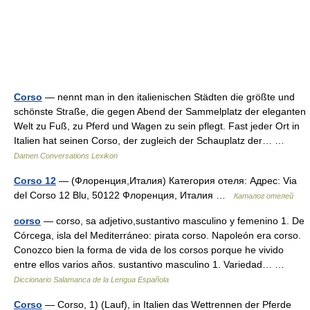
Corso
— nennt man in den italienischen Städten die größte und
schönste Straße, die gegen Abend der Sammelplatz der eleganten
Welt zu Fuß, zu Pferd und Wagen zu sein pflegt. Fast jeder Ort in
Italien hat seinen Corso, der zugleich der Schauplatz der… …
Damen Conversations Lexikon
Corso 12
— (Флоренция,Италия) Категория отеля: Адрес: Via
del Corso 12 Blu, 50122 Флоренция, Италия …
Каталог отелей
corso
— corso, sa adjetivo,sustantivo masculino y femenino 1. De
Córcega, isla del Mediterráneo: pirata corso. Napoleón era corso.
Conozco bien la forma de vida de los corsos porque he vivido
entre ellos varios años. sustantivo masculino 1. Variedad… …
Diccionario Salamanca de la Lengua Española
Corso
— Corso, 1) (Lauf), in Italien das Wettrennen der Pferde