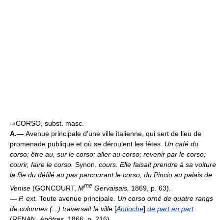
⇒CORSO, subst. masc.
A.—
Avenue principale d'une ville italienne, qui sert de lieu de
promenade publique et où se déroulent les fêtes.
Un café du
corso; être au, sur le corso; aller au corso; revenir par le corso;
courir, faire le corso.
Synon.
cours.
Elle faisait prendre à sa voiture
la file du défilé au pas parcourant le corso, du Pincio au palais de
me
Venise
(GONCOURT,
M
Gervaisais,
1869, p. 63).
—
P. ext.
Toute avenue principale.
Un corso orné de quatre rangs
de colonnes (...) traversait la ville
[
Antioche
]
de part en part
(RENAN,
Apôtres,
1866, p. 216).