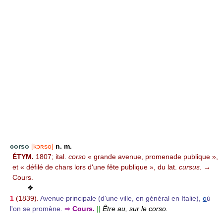
corso
[kɔʀso]
n. m.
ÉTYM.
1807; ital.
corso
« grande avenue, promenade publique »,
et « défilé de chars lors d'une fête publique », du lat.
cursus.
→
Cours.
❖
1
(1839).
Avenue principale (d'une ville, en général en Italie),
o
ù
l'on se promène.
⇒
Cours.
||
Être au, sur le corso.