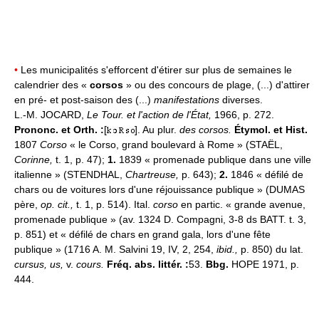
•
Les municipalités s'efforcent d'étirer sur plus de semaines le
calendrier des «
corsos
» ou des concours de plage, (...) d'attirer
en pré- et post-saison des (...)
manifestations
diverses.
L.-M. JOCARD,
Le Tour. et l'action de l'État,
1966, p. 272.
Prononc. et Orth. :
[
]. Au plur.
des corsos.
Étymol. et Hist.
1807
Corso
« le Corso, grand boulevard à Rome » (STAËL,
Corinne,
t. 1, p. 47);
1.
1839 « promenade publique dans une ville
italienne » (STENDHAL,
Chartreuse,
p. 643);
2.
1846 « défilé de
chars ou de voitures lors d'une réjouissance publique » (DUMAS
père,
op. cit.,
t. 1, p. 514). Ital.
corso
en partic. « grande avenue,
promenade publique » (av. 1324 D. Compagni, 3-8 ds BATT. t. 3,
p. 851) et « défilé de chars en grand gala, lors d'une fête
publique » (1716 A. M. Salvini 19, IV, 2, 254,
ibid.,
p. 850) du lat.
cursus, us,
v.
cours.
Fréq. abs. littér. :
53.
Bbg.
HOPE 1971, p.
444.