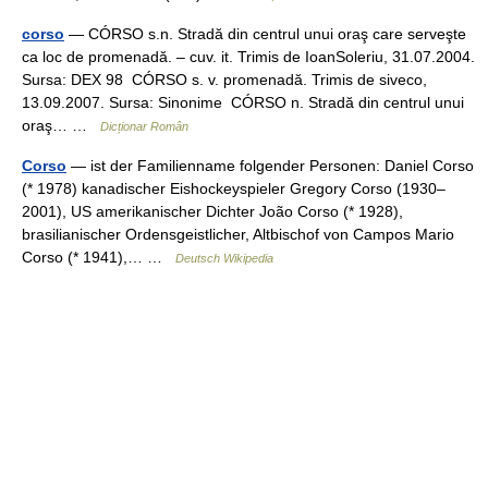
corso
— CÓRSO s.n. Stradă din centrul unui oraş care serveşte
ca loc de promenadă. – cuv. it. Trimis de IoanSoleriu, 31.07.2004.
Sursa: DEX 98 CÓRSO s. v. promenadă. Trimis de siveco,
13.09.2007. Sursa: Sinonime CÓRSO n. Stradă din centrul unui
oraş… …
Dicționar Român
Corso
— ist der Familienname folgender Personen: Daniel Corso
(* 1978) kanadischer Eishockeyspieler Gregory Corso (1930–
2001), US amerikanischer Dichter João Corso (* 1928),
brasilianischer Ordensgeistlicher, Altbischof von Campos Mario
Corso (* 1941),… …
Deutsch Wikipedia