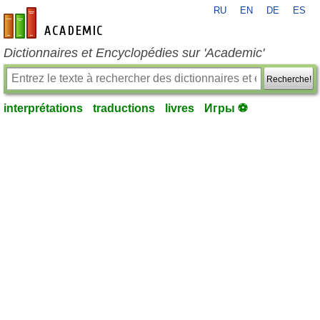
RU
EN
DE
ES
fr-academic.com
Dictionnaires et Encyclopédies sur 'Academic'
Recherche!
interprétations
traductions
livres
Игры ⚽