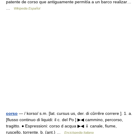
patente de corso que antiguamente permitía a un barco realizar…
…
Wikipedia Español
corso
— / korso/ s.m. [lat. cursus us, der. di cŭrrĕre correre ]. 1. a.
[flusso continuo di liquidi: il c. del Po ] ▶◀ cammino, percorso,
tragitto. ● Espressioni: corso d acqua ▶◀ ⇓ canale, fiume,
ruscello, torrente. b. (ant.) …
Enciclopedia Italiana