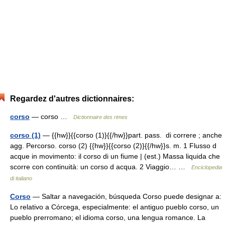
Regardez d'autres dictionnaires:
corso
— corso …
Dictionnaire des rimes
corso (1)
— {{hw}}{{corso (1)}{{/hw}}part. pass. di correre ; anche
agg. Percorso. corso (2) {{hw}}{{corso (2)}{{/hw}}s. m. 1 Flusso d
acque in movimento: il corso di un fiume | (est.) Massa liquida che
scorre con continuità: un corso d acqua. 2 Viaggio… …
Enciclopedia
di italiano
Corso
— Saltar a navegación, búsqueda Corso puede designar a:
Lo relativo a Córcega, especialmente: el antiguo pueblo corso, un
pueblo prerromano; el idioma corso, una lengua romance. La