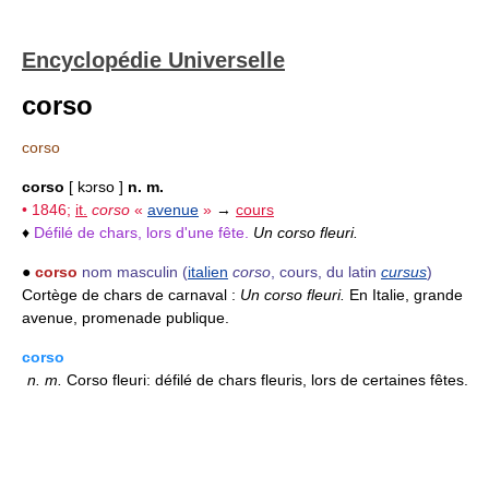
Encyclopédie Universelle
corso
corso
corso
[ kɔrso ]
n. m.
• 1846;
it.
corso
«
avenue
»
→
cours
♦
Défilé de chars, lors d'une fête.
Un corso fleuri.
●
corso
nom masculin
(
italien
corso
, cours, du latin
cursus
)
Cortège de chars de carnaval :
Un corso fleuri.
En Italie, grande
avenue, promenade publique.
corso
n.
m.
Corso fleuri: défilé de chars fleuris, lors de certaines fêtes.