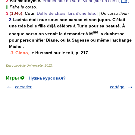
2
Par métonymie.
Promenade en va-et-vient (sur un corso,
etc
.).
||
Faire le corso.
3
(1846).
Cour.
Défilé de chars, lors d'une fête.
||
Un corso fleuri.
2
Lavinia était nue sous son caraco et son jupon. C'était
une très belle fille déjà célèbre à Turin pour sa beauté. À
me
chaque corso on venait la demander à M
la duchesse
pour personnifier Diane, ou la Sagesse ou même l'archange
Michel.
J. Giono,
le Hussard sur le toit, p. 217.
Encyclopédie Universelle
.
2012
.
Игры ⚽
Нужна курсовая?
corsetier
cortège